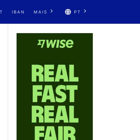
T
IBAN
MAIS
PT