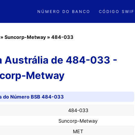
NÚMERO DO BANCO
CÓDIGO SWIF
»
Suncorp-Metway
»
484-033
 Austrália de 484-033 -
corp-Metway
s do Número BSB 484-033
484-033
Suncorp-Metway
MET