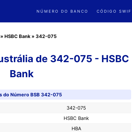
NÚMERO DO BANCO
CÓDIGO SWIF
»
HSBC Bank
»
342-075
strália de 342-075 - HSBC
Bank
es do Número BSB 342-075
342-075
HSBC Bank
HBA