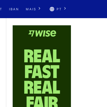
T
IBAN
MAIS
PT