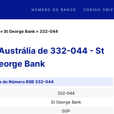
NÚMERO DO BANCO
CÓDIGO SWIF
»
St George Bank
»
332-044
ustrália de 332-044 - St
eorge Bank
es do Número BSB 332-044
332-044
St George Bank
SGP