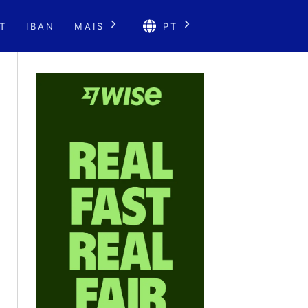
T
IBAN
MAIS
PT