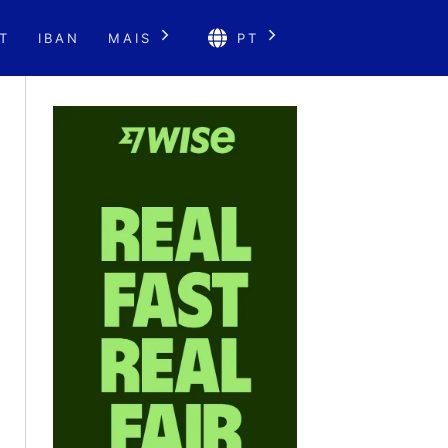
T
IBAN
MAIS
PT