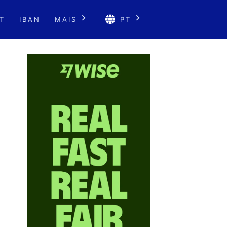
T
IBAN
MAIS
PT